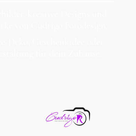
hilder, kreative Designs und
ke von Cudrigo Fotodesign.
see-Deko, Geschenkidee oder
estaltung für dein Zuhause.