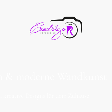
 cm & moderne Wandkunst
 kreative Designs für dein Zuhause