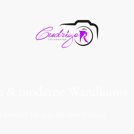
 cm & moderne Wandkunst
 kreative Designs für dein Zuhause