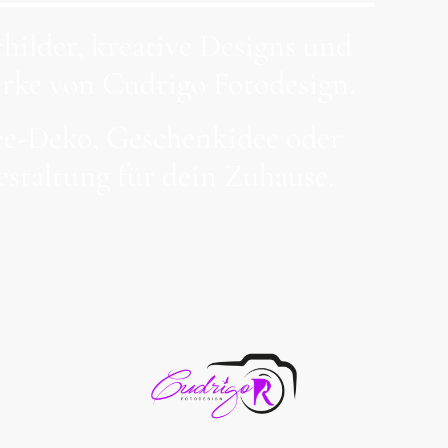
hilder, kreative Designs und
ke von Cudrigo Fotodesign.
see-Deko, Geschenkidee oder
estaltung für dein Zuhause.